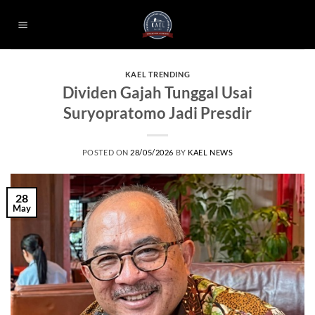
Skip
to
content
KAEL TRENDING
Dividen Gajah Tunggal Usai
Suryopratomo Jadi Presdir
POSTED ON
28/05/2026
BY
KAEL NEWS
28
May