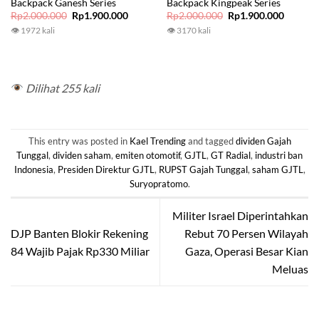
Backpack Ganesh Series
Backpack Kingpeak Series
Original
Current
Original
Current
Rp
2.000.000
Rp
1.900.000
Rp
2.000.000
Rp
1.900.000
price
price
price
price
👁 1972 kali
👁 3170 kali
was:
is:
was:
is:
Rp2.000.000.
Rp1.900.000.
Rp2.000.000.
Rp1.900
Dilihat 255 kali
This entry was posted in
Kael Trending
and tagged
dividen Gajah
Tunggal
,
dividen saham
,
emiten otomotif
,
GJTL
,
GT Radial
,
industri ban
Indonesia
,
Presiden Direktur GJTL
,
RUPST Gajah Tunggal
,
saham GJTL
,
Suryopratomo
.
Militer Israel Diperintahkan
DJP Banten Blokir Rekening
Rebut 70 Persen Wilayah
84 Wajib Pajak Rp330 Miliar
Gaza, Operasi Besar Kian
Meluas