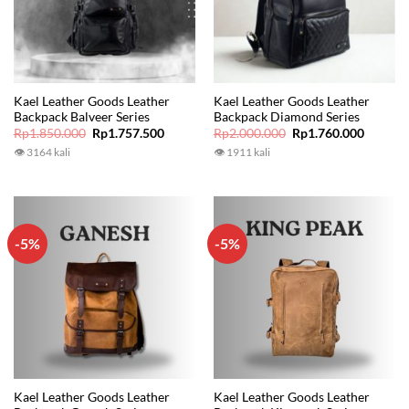
Kael Leather Goods Leather
Kael Leather Goods Leather
Backpack Balveer Series
Backpack Diamond Series
Original
Current
Original
Current
Rp
1.850.000
Rp
1.757.500
Rp
2.000.000
Rp
1.760.000
price
price
price
price
👁 3164 kali
👁 1911 kali
was:
is:
was:
is:
Rp1.850.000.
Rp1.757.500.
Rp2.000.000.
Rp1.760
-5%
-5%
Kael Leather Goods Leather
Kael Leather Goods Leather