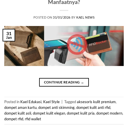
Manfaatnya?
POSTED ON
31/01/2026
BY
KAEL NEWS
31
Jan
CONTINUE READING
→
Posted in
Kael Edukasi
,
Kael Style
|
Tagged
aksesoris kulit premium
,
dompet aman kartu
,
dompet anti skimming
,
dompet kulit anti rfid
,
dompet kulit asli
,
dompet kulit elegan
,
dompet kulit pria
,
dompet modern
,
dompet rfid
,
rfid wallet