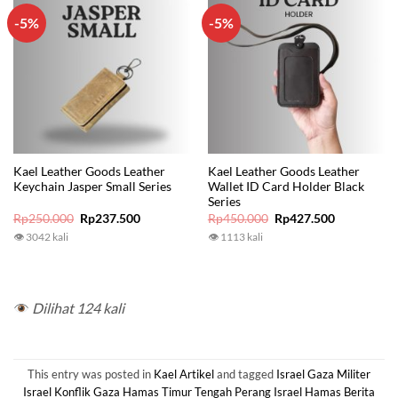
-5%
-5%
Kael Leather Goods Leather
Kael Leather Goods Leather
Keychain Jasper Small Series
Wallet ID Card Holder Black
Series
Original
Current
Original
Current
Rp
250.000
Rp
237.500
Rp
450.000
Rp
427.500
price
price
price
price
👁 3042 kali
👁 1113 kali
was:
is:
was:
is:
Rp250.000.
Rp237.500.
Rp450.000.
Rp427.500.
Dilihat 124 kali
This entry was posted in
Kael Artikel
and tagged
Israel Gaza Militer
Israel Konflik Gaza Hamas Timur Tengah Perang Israel Hamas Berita