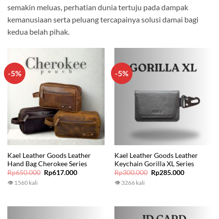
semakin meluas, perhatian dunia tertuju pada dampak
kemanusiaan serta peluang tercapainya solusi damai bagi
kedua belah pihak.
-5%
-5%
Kael Leather Goods Leather
Kael Leather Goods Leather
Hand Bag Cherokee Series
Keychain Gorilla XL Series
Original
Current
Original
Current
Rp
650.000
Rp
617.000
Rp
300.000
Rp
285.000
price
price
price
price
👁 1560 kali
👁 3266 kali
was:
is:
was:
is:
Rp650.000.
Rp617.000.
Rp300.000.
Rp285.000.