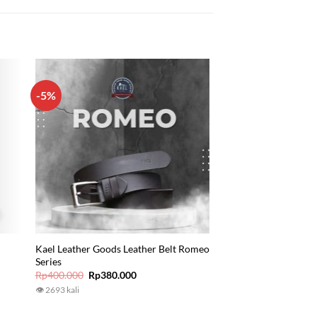
-5%
Kael Leather Goods Leather Belt Romeo
Series
Original
Current
Rp
400.000
Rp
380.000
price
price
👁 2693 kali
was:
is:
Rp400.000.
Rp380.000.