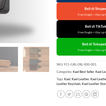
Beli di Shope
Free Ongkir + Disc up 
Beli di TikTo
Free Ongkir + Disc up 
Beli di Tokoped
Free Ongkir + Disc up 
SKU:
911-GRL-0XL-000-001
Categories:
Kael Best Seller
,
Kael Le
Tags:
Kael
,
Kael Leather
,
Kael Leath
Leather Keychain
,
Kael Leather Stor