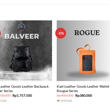
-5%
Leather Goods Leather Backpack
Kael Leather Goods Leather Wallet
er Series
Rougue Series
Original
Current
Original
Current
850.000
Rp
1.757.500
Rp
400.000
Rp
380.000
price
price
price
price
1 kali
👁 1694 kali
was:
is:
was:
is:
Rp1.850.000.
Rp1.757.500.
Rp400.000.
Rp380.000.