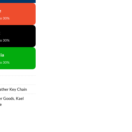
e
to 30%
k
to 30%
ia
to 30%
ather Key Chain
er Goods
,
Kael
e