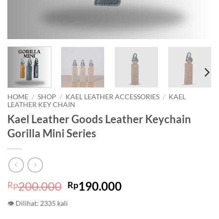
HOME
/
SHOP
/
KAEL LEATHER ACCESSORIES
/
KAEL
LEATHER KEY CHAIN
Kael Leather Goods Leather Keychain
Gorilla Mini Series
Original
Current
200.000
190.000
Rp
Rp
price
price
👁 Dilihat: 2335 kali
was:
is: