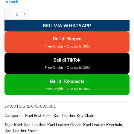
Rp200.000.
Rp190.000.
In stock
Kael Leather Goods Leather Keychain Gorilla Mini Series quantity
BELI VIA WHATSAPP
Beli di Shopee
Free Ongkir + Disc up to 30%
Beli di TikTok
Free Ongkir + Disc up to 30%
Beli di Tokopedia
Free Ongkir + Disc up to 30%
SKU:
911-GRL-0KC-000-001
Categories:
Kael Best Seller
,
Kael Leather Key Chain
Tags:
Kael
,
Kael Leather
,
Kael Leather Goods
,
Kael Leather Keychain
,
Kael Leather Store