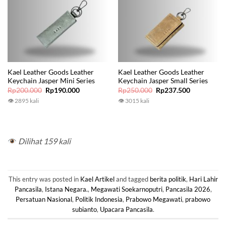
Kael Leather Goods Leather
Kael Leather Goods Leather
Keychain Jasper Mini Series
Keychain Jasper Small Series
Original
Current
Original
Current
Rp
200.000
Rp
190.000
Rp
250.000
Rp
237.500
price
price
price
price
👁 2895 kali
👁 3015 kali
was:
is:
was:
is:
Rp200.000.
Rp190.000.
Rp250.000.
Rp237.500.
Dilihat 159 kali
This entry was posted in
Kael Artikel
and tagged
berita politik
,
Hari Lahir
Pancasila
,
Istana Negara.
,
Megawati Soekarnoputri
,
Pancasila 2026
,
Persatuan Nasional
,
Politik Indonesia
,
Prabowo Megawati
,
prabowo
subianto
,
Upacara Pancasila
.