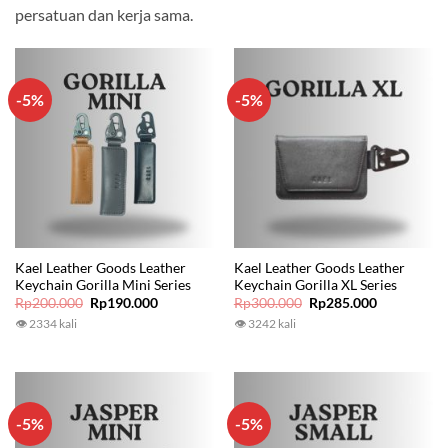
persatuan dan kerja sama.
-5%
-5%
Kael Leather Goods Leather
Kael Leather Goods Leather
Keychain Gorilla Mini Series
Keychain Gorilla XL Series
Original
Current
Original
Current
Rp
200.000
Rp
190.000
Rp
300.000
Rp
285.000
price
price
price
price
👁 2334 kali
👁 3242 kali
was:
is:
was:
is:
Rp200.000.
Rp190.000.
Rp300.000.
Rp285.000.
-5%
-5%