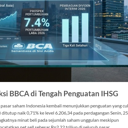
eksi BBCA di Tengah Penguatan IHSG
h pasar saham Indonesia kembali menunjukkan penguatan yang c
ditutup naik 0,71% ke level 6.206,34 pada perdagangan Senin, 25
ngkatnya minat beli pada sejumlah saham unggulan meskipun
atatkan net sell sebesar Rp2,22 triliun di seluruh pasar.