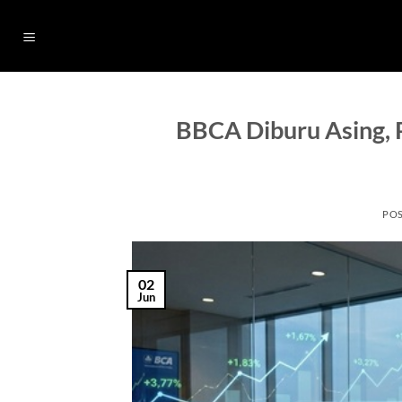
Skip
to
content
BBCA Diburu Asing,
PO
02
Jun