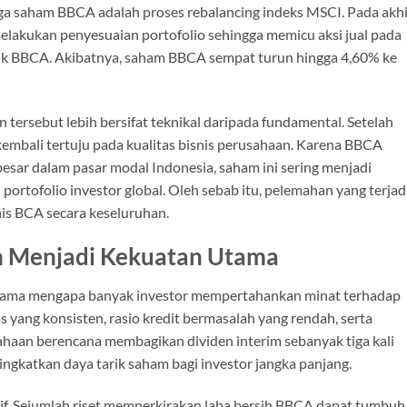
ga saham BBCA adalah proses rebalancing indeks MSCI. Pada akhi
 melakukan penyesuaian portofolio sehingga memicu aksi jual pada
suk BBCA. Akibatnya, saham BBCA sempat turun hingga 4,60% ke
 tersebut lebih bersifat teknikal daripada fundamental. Setelah
 kembali tertuju pada kualitas bisnis perusahaan. Karena BBCA
 besar dalam pasar modal Indonesia, saham ini sering menjadi
ortofolio investor global. Oleh sebab itu, pelemahan yang terjad
is BCA secara keseluruhan.
 Menjadi Kekuatan Utama
tama mengapa banyak investor mempertahankan minat terhadap
as yang konsisten, rasio kredit bermasalah yang rendah, serta
rusahaan berencana membagikan dividen interim sebanyak tiga kali
gkatkan daya tarik saham bagi investor jangka panjang.
if. Sejumlah riset memperkirakan laba bersih BBCA dapat tumbuh