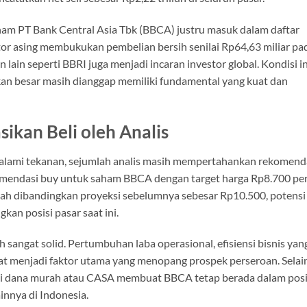
saham PT Bank Central Asia Tbk (BBCA) justru masuk dalam daftar
tor asing membukukan pembelian bersih senilai Rp64,63 miliar pa
in seperti BBRI juga menjadi incaran investor global. Kondisi in
 besar masih dianggap memiliki fundamental yang kuat dan
kan Beli oleh Analis
ami tekanan, sejumlah analis masih mempertahankan rekomend
omendasi buy untuk saham BBCA dengan target harga Rp8.700 pe
dah dibandingkan proyeksi sebelumnya sebesar Rp10.500, potensi
kan posisi pasar saat ini.
h sangat solid. Pertumbuhan laba operasional, efisiensi bisnis yan
uat menjadi faktor utama yang menopang prospek perseroan. Selai
inasi dana murah atau CASA membuat BBCA tetap berada dalam posi
innya di Indonesia.