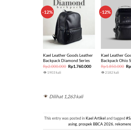
-12%
-12%
Kael Leather Goods Leather
Kael Leather Go
Backpack Diamond Series
Backpack Ohio S
Original
Current
Or
Rp
2.000.000
Rp
1.760.000
Rp
1.850.000
R
price
price
pr
👁 1903 kali
👁 2182 kali
was:
is:
wa
Rp2.000.000.
Rp1.760.000.
Rp
Dilihat 1,263 kali
This entry was posted in
Kael Artikel
and tagged
#S
asing
,
prospek BBCA 2026
,
rekomen