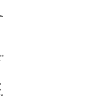
da
i
asi
r
g
n
si