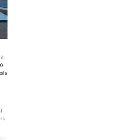
uni
00
esia
i
rik