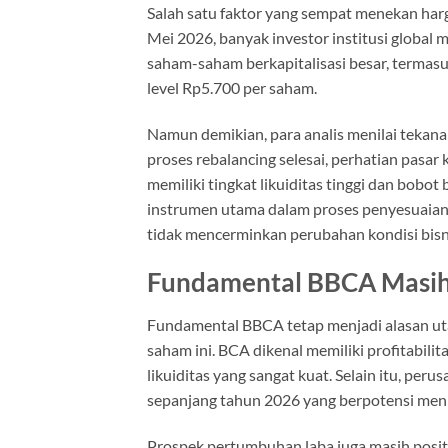
Salah satu faktor yang sempat menekan har
Mei 2026, banyak investor institusi global
saham-saham berkapitalisasi besar, terma
level Rp5.700 per saham.
Namun demikian, para analis menilai tekanan
proses rebalancing selesai, perhatian pasar
memiliki tingkat likuiditas tinggi dan bobot
instrumen utama dalam proses penyesuaian p
tidak mencerminkan perubahan kondisi bisn
Fundamental BBCA Masih
Fundamental BBCA tetap menjadi alasan u
saham ini. BCA dikenal memiliki profitabilit
likuiditas yang sangat kuat. Selain itu, pe
sepanjang tahun 2026 yang berpotensi menin
Prospek pertumbuhan laba juga masih posit