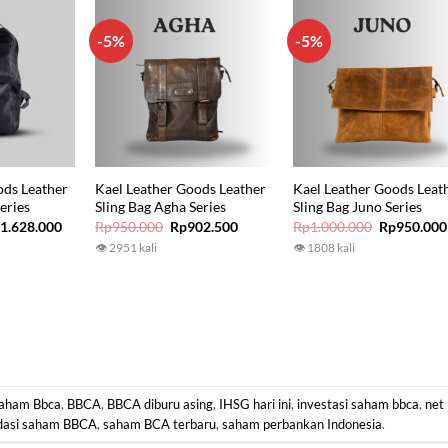
-5%
-5%
ods Leather
Kael Leather Goods Leather
Kael Leather Goods Leat
eries
Sling Bag Agha Series
Sling Bag Juno Series
iginal
Current
Original
Current
Original
p
1.628.000
Rp
950.000
Rp
902.500
Rp
1.000.000
Rp
950.000
ice
price
price
price
price
👁 2951 kali
👁 1808 kali
s:
is:
was:
is:
was:
1.850.000.
Rp1.628.000.
Rp950.000.
Rp902.500.
Rp1.000.00
aham Bbca
,
BBCA
,
BBCA diburu asing
,
IHSG hari ini
,
investasi saham bbca
,
net
dasi saham BBCA
,
saham BCA terbaru
,
saham perbankan Indonesia
.