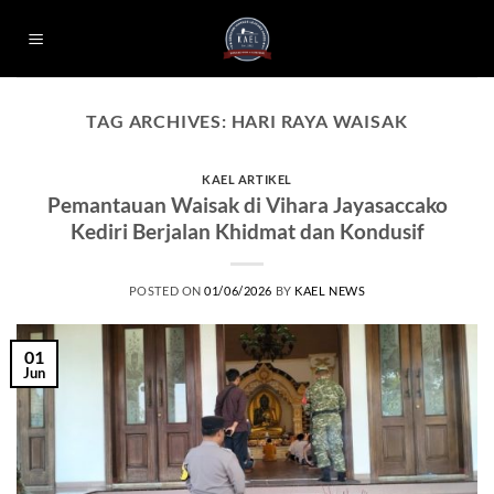
Skip
to
content
TAG ARCHIVES:
HARI RAYA WAISAK
KAEL ARTIKEL
Pemantauan Waisak di Vihara Jayasaccako
Kediri Berjalan Khidmat dan Kondusif
POSTED ON
01/06/2026
BY
KAEL NEWS
01
Jun