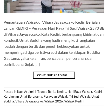
Pemantauan Waisak di Vihara Jayasaccako Kediri Berjalan
Lancar KEDIRI – Perayaan Hari Raya Tri Suci Waisak 2570 BE
di Vihara Jayasaccako, Kota Kediri, berlangsung khidmat dan
kondusif. Umat Buddha yang hadir mengikuti rangkaian
ibadah dengan tertib dan penuh kekhusyukan untuk
memperingati tiga peristiwa suci dalam kehidupan Buddha
Gautama, yaitu kelahiran, pencapaian pencerahan, dan
parinibbana. Sejak […]
CONTINUE READING
→
Posted in
Kael Artikel
|
Tagged
Berita Kediri.
,
Hari Raya Waisak
,
Kediri
,
Kerukunan Umat Beragama
,
Perayaan Waisak
,
Tri Suci Waisak
,
Umat
Buddha
,
Vihara Jayasaccako
,
Waisak 2026
,
Waisak Kediri