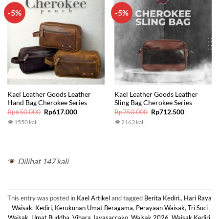
-5%
-5%
Kael Leather Goods Leather
Kael Leather Goods Leather
Hand Bag Cherokee Series
Sling Bag Cherokee Series
Original
Current
Original
Current
Rp
650.000
Rp
617.000
Rp
750.000
Rp
712.500
price
price
price
price
👁 1550 kali
👁 2163 kali
was:
is:
was:
is:
Rp650.000.
Rp617.000.
Rp750.000.
Rp712.500.
Dilihat 147 kali
This entry was posted in
Kael Artikel
and tagged
Berita Kediri.
,
Hari Raya
Waisak
,
Kediri
,
Kerukunan Umat Beragama
,
Perayaan Waisak
,
Tri Suci
Waisak
,
Umat Buddha
,
Vihara Jayasaccako
,
Waisak 2026
,
Waisak Kediri
.