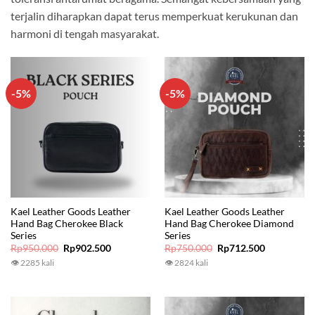
terjalin diharapkan dapat terus memperkuat kerukunan dan
harmoni di tengah masyarakat.
-5%
-5%
Kael Leather Goods Leather
Kael Leather Goods Leather
Hand Bag Cherokee Black
Hand Bag Cherokee Diamond
Series
Series
Original
Current
Original
Current
Rp
950.000
Rp
902.500
Rp
750.000
Rp
712.500
price
price
price
price
👁 2285 kali
👁 2824 kali
was:
is:
was:
is:
Rp950.000.
Rp902.500.
Rp750.000.
Rp712.500.