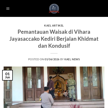
Skip
to
content
KAEL ARTIKEL
Pemantauan Waisak di Vihara
Jayasaccako Kediri Berjalan Khidmat
dan Kondusif
POSTED ON
01/06/2026
BY
KAEL NEWS
01
Jun