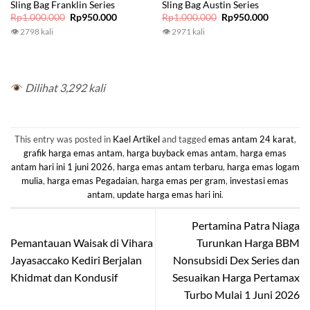
Sling Bag Franklin Series
Sling Bag Austin Series
Original
Current
Original
Current
Rp
1.000.000
Rp
950.000
Rp
1.000.000
Rp
950.000
price
price
price
price
👁 2798 kali
👁 2971 kali
was:
is:
was:
is:
Rp1.000.000.
Rp950.000.
Rp1.000.000.
Rp950.00
Dilihat 3,292 kali
This entry was posted in
Kael Artikel
and tagged
emas antam 24 karat
,
grafik harga emas antam
,
harga buyback emas antam
,
harga emas
antam hari ini 1 juni 2026
,
harga emas antam terbaru
,
harga emas logam
mulia
,
harga emas Pegadaian
,
harga emas per gram
,
investasi emas
antam
,
update harga emas hari ini
.
Pertamina Patra Niaga
Pemantauan Waisak di Vihara
Turunkan Harga BBM
Jayasaccako Kediri Berjalan
Nonsubsidi Dex Series dan
Khidmat dan Kondusif
Sesuaikan Harga Pertamax
Turbo Mulai 1 Juni 2026