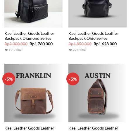
Kael Leather Goods Leather
Kael Leather Goods Leather
Backpack Diamond Series
Backpack Ohio Series
Original
Current
Original
Current
Rp
2.000.000
Rp
1.760.000
Rp
1.850.000
Rp
1.628.000
price
price
price
price
👁 1930 kali
👁 2218 kali
was:
is:
was:
is:
Rp2.000.000.
Rp1.760.000.
Rp1.850.000.
Rp1.628
-5%
-5%
Kael Leather Goods Leather
Kael Leather Goods Leather