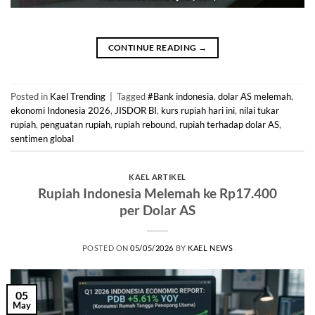
CONTINUE READING
→
Posted in
Kael Trending
|
Tagged
#Bank indonesia
,
dolar AS melemah
,
ekonomi Indonesia 2026
,
JISDOR BI
,
kurs rupiah hari ini
,
nilai tukar
rupiah
,
penguatan rupiah
,
rupiah rebound
,
rupiah terhadap dolar AS
,
sentimen global
KAEL ARTIKEL
Rupiah Indonesia Melemah ke Rp17.400
per Dolar AS
POSTED ON
05/05/2026
BY
KAEL NEWS
05
May