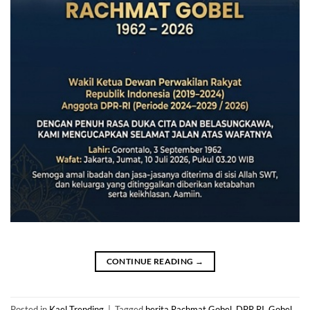
CONTINUE READING
→
Posted in
Kael Trending
|
Tagged
berita Rachmat Gobel
,
DPR RI
,
Gobel