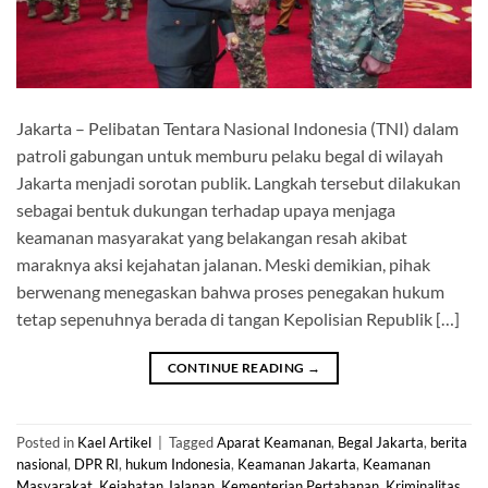
Jakarta – Pelibatan Tentara Nasional Indonesia (TNI) dalam
patroli gabungan untuk memburu pelaku begal di wilayah
Jakarta menjadi sorotan publik. Langkah tersebut dilakukan
sebagai bentuk dukungan terhadap upaya menjaga
keamanan masyarakat yang belakangan resah akibat
maraknya aksi kejahatan jalanan. Meski demikian, pihak
berwenang menegaskan bahwa proses penegakan hukum
tetap sepenuhnya berada di tangan Kepolisian Republik […]
CONTINUE READING
→
Posted in
Kael Artikel
|
Tagged
Aparat Keamanan
,
Begal Jakarta
,
berita
nasional
,
DPR RI
,
hukum Indonesia
,
Keamanan Jakarta
,
Keamanan
Masyarakat
,
Kejahatan Jalanan
,
Kementerian Pertahanan
,
Kriminalitas