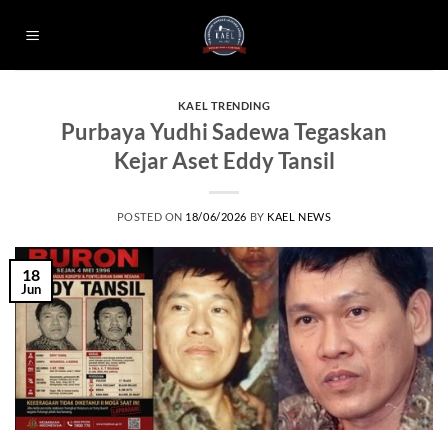
Skip
to
content
KAEL TRENDING
Purbaya Yudhi Sadewa Tegaskan
Kejar Aset Eddy Tansil
POSTED ON
18/06/2026
BY
KAEL NEWS
18
Jun