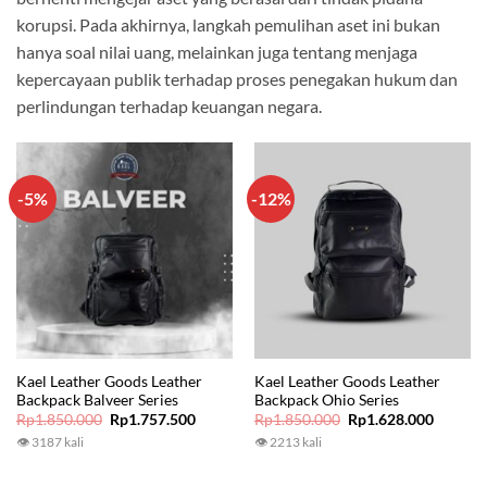
korupsi. Pada akhirnya, langkah pemulihan aset ini bukan
hanya soal nilai uang, melainkan juga tentang menjaga
kepercayaan publik terhadap proses penegakan hukum dan
perlindungan terhadap keuangan negara.
-5%
-12%
Kael Leather Goods Leather
Kael Leather Goods Leather
Backpack Balveer Series
Backpack Ohio Series
Original
Current
Original
Current
Rp
1.850.000
Rp
1.757.500
Rp
1.850.000
Rp
1.628.000
price
price
price
price
👁 3187 kali
👁 2213 kali
was:
is:
was:
is:
Rp1.850.000.
Rp1.757.500.
Rp1.850.000.
Rp1.628