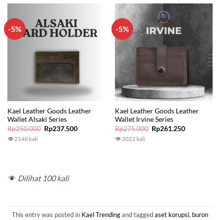
-5%
-5%
Kael Leather Goods Leather
Kael Leather Goods Leather
Wallet Alsaki Series
Wallet Irvine Series
Original
Current
Original
Current
Rp
250.000
Rp
237.500
Rp
275.000
Rp
261.250
price
price
price
price
👁 2148 kali
👁 2022 kali
was:
is:
was:
is:
Rp250.000.
Rp237.500.
Rp275.000.
Rp261.250.
Dilihat 100 kali
This entry was posted in
Kael Trending
and tagged
aset korupsi
,
buron