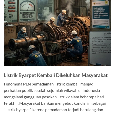
Listrik Byarpet Kembali Dikeluhkan Masyarakat
Fenomena
PLN pemadaman listrik
kembali menjadi
perhatian publik setelah sejumlah wilayah di Indonesia
mengalami gangguan pasokan listrik dalam beberapa hari
terakhir. Masyarakat bahkan menyebut kondisi ini sebagai
“listrik byarpet” karena pemadaman terjadi berulang dan