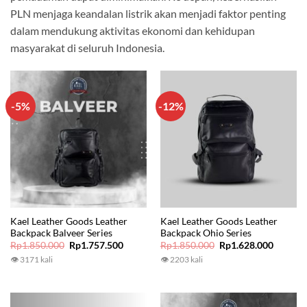
PLN menjaga keandalan listrik akan menjadi faktor penting
dalam mendukung aktivitas ekonomi dan kehidupan
masyarakat di seluruh Indonesia.
-5%
-12%
Kael Leather Goods Leather
Kael Leather Goods Leather
Backpack Balveer Series
Backpack Ohio Series
Original
Current
Original
Current
Rp
1.850.000
Rp
1.757.500
Rp
1.850.000
Rp
1.628.000
price
price
price
price
👁 3171 kali
👁 2203 kali
was:
is:
was:
is:
Rp1.850.000.
Rp1.757.500.
Rp1.850.000.
Rp1.628