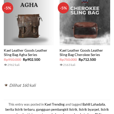
-5%
-5%
Kael Leather Goods Leather
Kael Leather Goods Leather
Sling Bag Agha Series
Sling Bag Cherokee Series
Original
Current
Original
Current
Rp
950.000
Rp
902.500
Rp
750.000
Rp
712.500
price
price
price
price
👁 2962 kali
👁 2163 kali
was:
is:
was:
is:
Rp950.000.
Rp902.500.
Rp750.000.
Rp712.500.
Dilihat 160 kali
This entry was posted in
Kael Trending
and tagged
Bahlil Lahadalia
,
berita listrik terbaru
,
gangguan pembangkit listrik
,
listrik byarpet
,
listrik