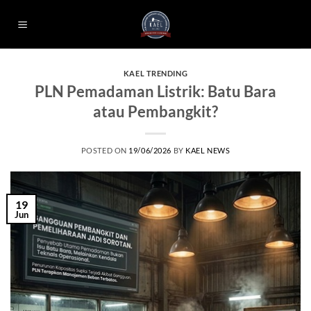
Skip
to
content
KAEL TRENDING
PLN Pemadaman Listrik: Batu Bara
atau Pembangkit?
POSTED ON
19/06/2026
BY
KAEL NEWS
19
Jun