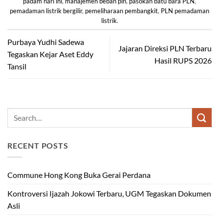
padam hari ini
,
manajemen beban pln
,
pasokan batu bara PLN
,
pemadaman listrik bergilir
,
pemeliharaan pembangkit
,
PLN pemadaman
listrik
.
Purbaya Yudhi Sadewa
Jajaran Direksi PLN Terbaru
Tegaskan Kejar Aset Eddy
Hasil RUPS 2026
Tansil
RECENT POSTS
Commune Hong Kong Buka Gerai Perdana
Kontroversi Ijazah Jokowi Terbaru, UGM Tegaskan Dokumen
Asli