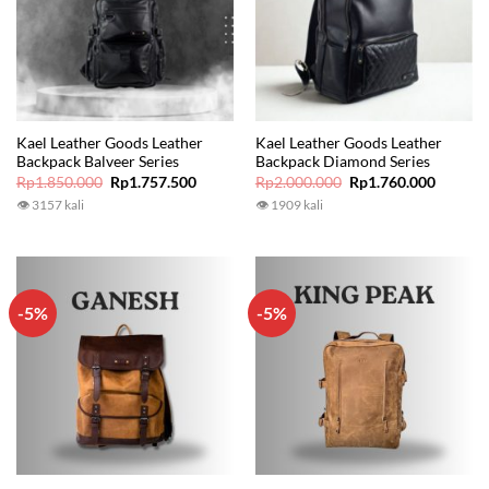
Kael Leather Goods Leather
Kael Leather Goods Leather
Backpack Balveer Series
Backpack Diamond Series
Original
Current
Original
Current
Rp
1.850.000
Rp
1.757.500
Rp
2.000.000
Rp
1.760.000
price
price
price
price
👁 3157 kali
👁 1909 kali
was:
is:
was:
is:
Rp1.850.000.
Rp1.757.500.
Rp2.000.000.
Rp1.760
-5%
-5%