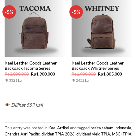
-5%
-5%
Kael Leather Goods Leather
Kael Leather Goods Leather
Backpack Tacoma Series
Backpack Whitney Series
Original
Current
Original
Current
Rp
2.000.000
Rp
1.900.000
Rp
1.900.000
Rp
1.805.000
price
price
price
price
👁 3321 kali
👁 2452 kali
was:
is:
was:
is:
Rp2.000.000.
Rp1.900.000.
Rp1.900.000.
Rp1.805
Dilihat 559 kali
This entry was posted in
Kael Artikel
and tagged
berita saham Indonesia
,
Chandra Asri Pacific
,
dividen TPIA 2026
,
dividend yield TPIA
,
MSCI TPIA
,