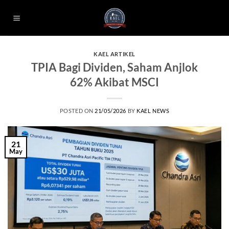
Skip
to
content
KAEL ARTIKEL
TPIA Bagi Dividen, Saham Anjlok
62% Akibat MSCI
POSTED ON
21/05/2026
BY
KAEL NEWS
21
May