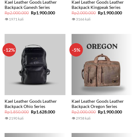
Kael Leather Goods Leather
Kael Leather Goods Leather
Backpack Ganesh Series
Backpack Kingpeak Series
Original
Current
Original
Current
Rp
2.000.000
Rp
1.900.000
Rp
2.000.000
Rp
1.900.000
price
price
price
price
👁 1971 kali
👁 3166 kali
was:
is:
was:
is:
Rp2.000.000.
Rp1.900.000.
Rp2.000.000.
Rp1.900
-12%
-5%
Kael Leather Goods Leather
Kael Leather Goods Leather
Backpack Ohio Series
Backpack Oregon Series
Original
Current
Original
Current
Rp
1.850.000
Rp
1.628.000
Rp
2.000.000
Rp
1.900.000
price
price
price
price
👁 2190 kali
👁 2958 kali
was:
is:
was:
is:
Rp1.850.000.
Rp1.628.000.
Rp2.000.000.
Rp1.900