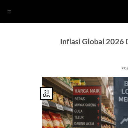
Skip
to
content
Inflasi Global 2026 
PO
21
May