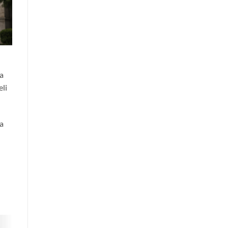
a
li
a