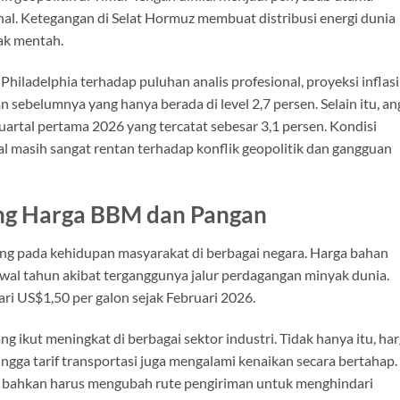
nal. Ketegangan di Selat Hormuz membuat distribusi energi dunia
ak mentah.
Philadelphia terhadap puluhan analis profesional, proyeksi inflasi
 sebelumnya yang hanya berada di level 2,7 persen. Selain itu, a
 kuartal pertama 2026 yang tercatat sebesar 3,1 persen. Kondisi
l masih sangat rentan terhadap konflik geopolitik dan gangguan
ong Harga BBM dan Pangan
ung pada kehidupan masyarakat di berbagai negara. Harga bahan
awal tahun akibat terganggunya jalur perdagangan minyak dunia.
i US$1,50 per galon sejak Februari 2026.
ang ikut meningkat di berbagai sektor industri. Tidak hanya itu, ha
gga tarif transportasi juga mengalami kenaikan secara bertahap.
l bahkan harus mengubah rute pengiriman untuk menghindari