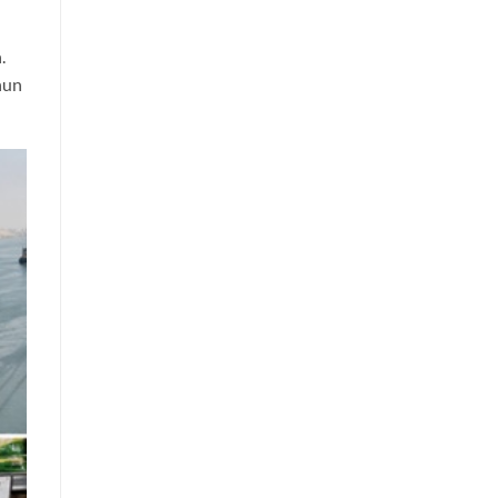
.
hun