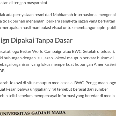
atan di tengah masyarakat.
Tidak ada pernyataan resmi dari Mahkamah Internasional mengenai
ga tidak pernah menangani perkara sengketa ijazah yang berkaitan
 merupakan hasil manipulasi visual untuk membangun opini publi
ign Dipakai Tanpa Dasar
catut logo Better World Campaign atau BWC. Setelah ditelusuri,
liki hubungan dengan isu ijazah Jokowi maupun perkara hukum di
sebagai organisasi yang fokus memperkuat hubungan Amerika Ser
BB.
ijazah Jokowi di situs maupun media sosial BWC. Penggunaan log
uat kesan bahwa unggahan viral tersebut berasal dari sumber
lebih teliti sebelum mempercayai informasi yang beredar di media