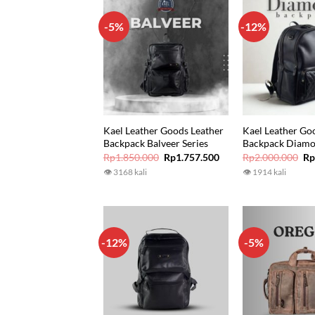
-5%
-12%
Kael Leather Goods Leather
Kael Leather Go
Backpack Balveer Series
Backpack Diamo
Original
Current
Or
Rp
1.850.000
Rp
1.757.500
Rp
2.000.000
R
price
price
pr
👁 3168 kali
👁 1914 kali
was:
is:
wa
Rp1.850.000.
Rp1.757.500.
Rp
-12%
-5%