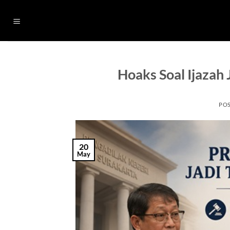
Skip
to
content
Hoaks Soal Ijazah
PO
20
May