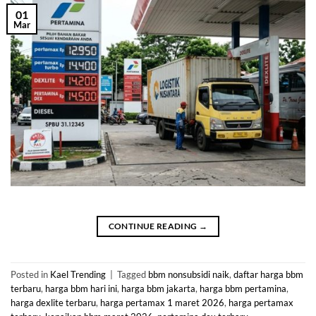
01
Mar
CONTINUE READING
→
Posted in
Kael Trending
|
Tagged
bbm nonsubsidi naik
,
daftar harga bbm
terbaru
,
harga bbm hari ini
,
harga bbm jakarta
,
harga bbm pertamina
,
harga dexlite terbaru
,
harga pertamax 1 maret 2026
,
harga pertamax