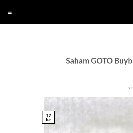
Skip
to
content
Saham GOTO Buyback
PO
17
Jun