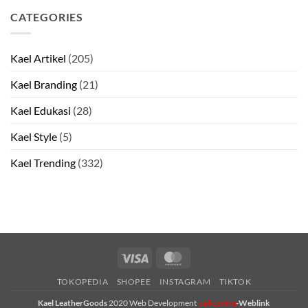
CATEGORIES
Kael Artikel
(205)
Kael Branding
(21)
Kael Edukasi
(28)
Kael Style
(5)
Kael Trending
(332)
Visa
MasterCard
TOKOPEDIA
SHOPEE
INSTAGRAM
TIKTOK
call centre
Kael LeatherGoods
2020 Web Development
-Weblink