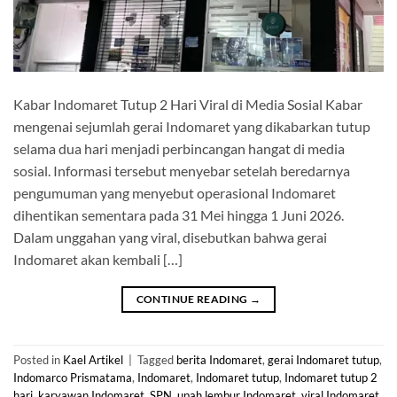
Kabar Indomaret Tutup 2 Hari Viral di Media Sosial Kabar
mengenai sejumlah gerai Indomaret yang dikabarkan tutup
selama dua hari menjadi perbincangan hangat di media
sosial. Informasi tersebut menyebar setelah beredarnya
pengumuman yang menyebut operasional Indomaret
dihentikan sementara pada 31 Mei hingga 1 Juni 2026.
Dalam unggahan yang viral, disebutkan bahwa gerai
Indomaret akan kembali […]
CONTINUE READING
→
Posted in
Kael Artikel
|
Tagged
berita Indomaret
,
gerai Indomaret tutup
,
Indomarco Prismatama
,
Indomaret
,
Indomaret tutup
,
Indomaret tutup 2
hari
,
karyawan Indomaret
,
SPN
,
upah lembur Indomaret
,
viral Indomaret