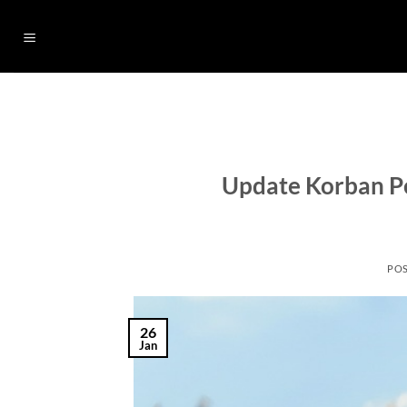
Skip
to
content
Update Korban P
PO
26
Jan