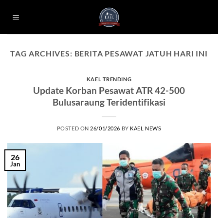
Skip
to
content
TAG ARCHIVES:
BERITA PESAWAT JATUH HARI INI
KAEL TRENDING
Update Korban Pesawat ATR 42-500
Bulusaraung Teridentifikasi
POSTED ON
26/01/2026
BY
KAEL NEWS
26
Jan