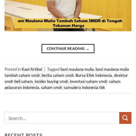
CONTINUE READING
→
Posted in
Kael Artikel
|
Tagged
bani maulana mulia
,
bani maulana mulia
tambah saham smdr
,
berita saham smdr
,
Bursa Efek Indonesia
,
direktur
smdr beli saham
,
insider buying smdr
,
investasi saham smdr
,
saham
pelayaran indonesia
,
saham smdr
,
samudera indonesia tbk
RECENT POSTS