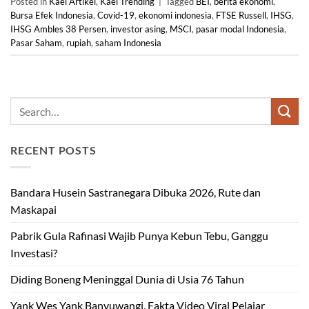
Posted in
Kael Artikel
,
Kael Trending
|
Tagged
BEI
,
berita ekonomi
,
Bursa Efek Indonesia
,
Covid-19
,
ekonomi indonesia
,
FTSE Russell
,
IHSG
,
IHSG Ambles 38 Persen
,
investor asing
,
MSCI
,
pasar modal Indonesia
,
Pasar Saham
,
rupiah
,
saham Indonesia
RECENT POSTS
Bandara Husein Sastranegara Dibuka 2026, Rute dan
Maskapai
Pabrik Gula Rafinasi Wajib Punya Kebun Tebu, Ganggu
Investasi?
Diding Boneng Meninggal Dunia di Usia 76 Tahun
Yank Wes Yank Banyuwangi, Fakta Video Viral Pelajar