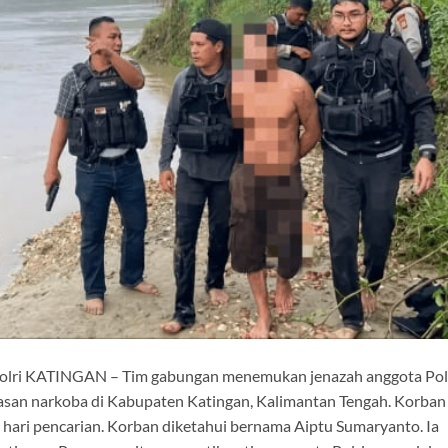
olri KATINGAN – Tim gabungan menemukan jenazah anggota Pol
asan narkoba di Kabupaten Katingan, Kalimantan Tengah. Korban
a hari pencarian. Korban diketahui bernama Aiptu Sumaryanto. Ia