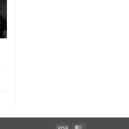
Visa
MasterCard