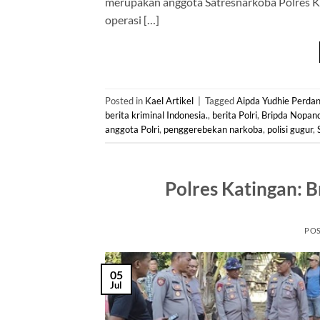
merupakan anggota Satresnarkoba Polres Ka
operasi […]
Posted in
Kael Artikel
|
Tagged
Aipda Yudhie Perdan
berita kriminal Indonesia.
,
berita Polri
,
Bripda Nopan
anggota Polri
,
penggerebekan narkoba
,
polisi gugur
,
Polres Katingan: 
PO
05
Jul