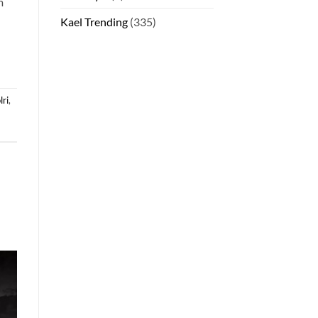
m
Kael Trending
(335)
lri
,