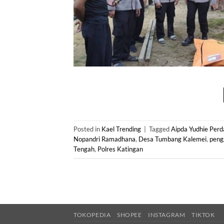
Posted in
Kael Trending
|
Tagged
Aipda Yudhie Perd
Nopandri Ramadhana
,
Desa Tumbang Kalemei
,
peng
Tengah
,
Polres Katingan
TOKOPEDIA
SHOPEE
INSTAGRAM
TIKTOK