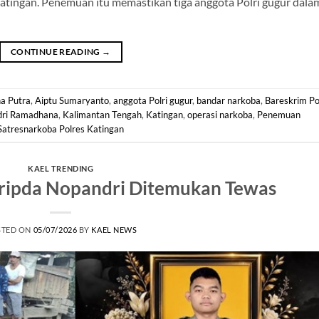
tingan. Penemuan itu memastikan tiga anggota Polri gugur dala
CONTINUE READING
→
a Putra
,
Aiptu Sumaryanto
,
anggota Polri gugur
,
bandar narkoba
,
Bareskrim Po
dri Ramadhana
,
Kalimantan Tengah
,
Katingan
,
operasi narkoba
,
Penemuan
Satresnarkoba Polres Katingan
KAEL TRENDING
Bripda Nopandri Ditemukan Tewas
STED ON
05/07/2026
BY
KAEL NEWS