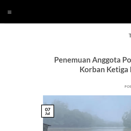
Skip
to
content
Penemuan Anggota Pol
Korban Ketiga 
PO
07
Jul