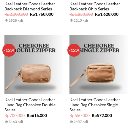
Kael Leather Goods Leather
Kael Leather Goods Leather
Backpack Diamond Series
Backpack Ohio Series
Original
Current
Original
Current
Rp
2.000.000
Rp
1.760.000
Rp
1.850.000
Rp
1.628.000
price
price
price
price
👁 1928 kali
👁 2215 kali
was:
is:
was:
is:
Rp2.000.000.
Rp1.760.000.
Rp1.850.000.
Rp1.628
-12%
-12%
Kael Leather Goods Leather
Kael Leather Goods Leather
Hand Bag Cherokee Double
Hand Bag Cherokee Single
Series
Series
Original
Current
Original
Current
Rp
700.000
Rp
616.000
Rp
650.000
Rp
572.000
price
price
price
price
👁 3160 kali
👁 2457 kali
was:
is:
was:
is:
Rp700.000.
Rp616.000.
Rp650.000.
Rp572.000.