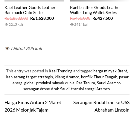
Kael Leather Goods Leather
Kael Leather Goods Leather
Backpack Ohio Series
Wallet Long Wallet Series
Original
Current
Original
Current
Rp
1.850.000
Rp
1.628.000
Rp
450.000
Rp
427.500
price
price
price
price
👁 2215 kali
👁 2914 kali
was:
is:
was:
is:
Rp1.850.000.
Rp1.628.000.
Rp450.000.
Rp427.500.
Dilihat 305 kali
This entry was posted in
Kael Trending
and tagged
harga minyak Brent
,
Iran serang target strategis
,
kilang Aramco
,
konflik Timur Tengah
,
pasar
energi global
,
produksi minyak dunia
,
Ras Tanura
,
Saudi Aramco
,
serangan drone Arab Saudi
,
transisi energi Aramco
.
Harga Emas Antam 2 Maret
Serangan Rudal Iran ke USS
2026 Melonjak Tajam
Abraham Lincoln