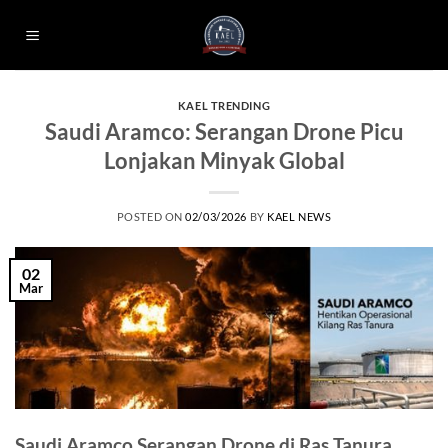
Skip
to
content
KAEL TRENDING
Saudi Aramco: Serangan Drone Picu
Lonjakan Minyak Global
POSTED ON
02/03/2026
BY
KAEL NEWS
02
Mar
Saudi Aramco Serangan Drone di Ras Tanura