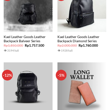
Kael Leather Goods Leather
Kael Leather Goods Leather
Backpack Balveer Series
Backpack Diamond Series
Original
Current
Original
Current
Rp
1.850.000
Rp
1.757.500
Rp
2.000.000
Rp
1.760.000
price
price
price
price
👁 3194 kali
👁 1928 kali
was:
is:
was:
is:
Rp1.850.000.
Rp1.757.500.
Rp2.000.000.
Rp1.760
-12%
-5%