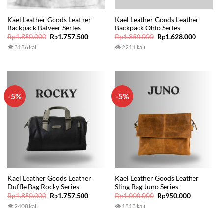
Kael Leather Goods Leather
Kael Leather Goods Leather
Backpack Balveer Series
Backpack Ohio Series
Original
Current
Original
Current
Rp
1.850.000
Rp
1.757.500
Rp
1.850.000
Rp
1.628.000
price
price
price
price
👁 3186 kali
👁 2211 kali
was:
is:
was:
is:
Rp1.850.000.
Rp1.757.500.
Rp1.850.000.
Rp1.628
-5%
-5%
Kael Leather Goods Leather
Kael Leather Goods Leather
Duffle Bag Rocky Series
Sling Bag Juno Series
Original
Current
Original
Current
Rp
1.850.000
Rp
1.757.500
Rp
1.000.000
Rp
950.000
price
price
price
price
👁 2408 kali
👁 1813 kali
was:
is:
was:
is:
Rp1.850.000.
Rp1.757.500.
Rp1.000.000.
Rp950.00