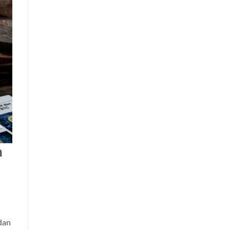
n
dan