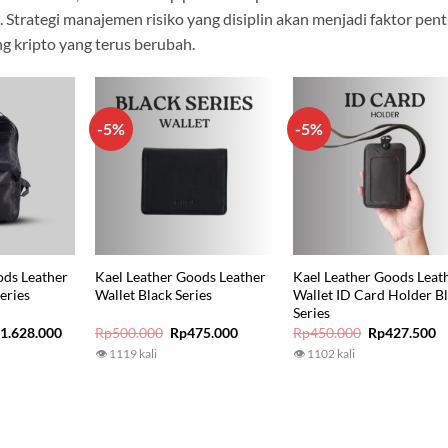
. Strategi manajemen risiko yang disiplin akan menjadi faktor pent
 kripto yang terus berubah.
-5%
-5%
ods Leather
Kael Leather Goods Leather
Kael Leather Goods Leat
eries
Wallet Black Series
Wallet ID Card Holder B
Series
iginal
Current
Original
Current
Original
C
p
1.628.000
Rp
500.000
Rp
475.000
Rp
450.000
Rp
427.500
ice
price
price
price
price
p
👁 1119 kali
👁 1102 kali
s:
is:
was:
is:
was:
is
1.850.000.
Rp1.628.000.
Rp500.000.
Rp475.000.
Rp450.000.
R