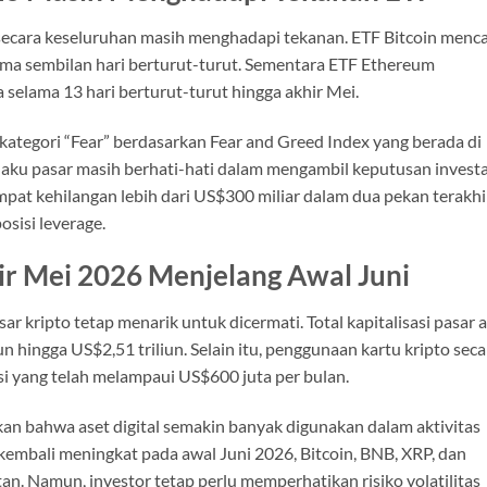
 secara keseluruhan masih menghadapi tekanan. ETF Bitcoin menc
ama sembilan hari berturut-turut. Sementara ETF Ethereum
 selama 13 hari berturut-turut hingga akhir Mei.
kategori “Fear” berdasarkan Fear and Greed Index yang berada di
laku pasar masih berhati-hati dalam mengambil keputusan investa
 sempat kehilangan lebih dari US$300 miliar dalam dua pekan terakhi
osisi leverage.
ir Mei 2026 Menjelang Awal Juni
r kripto tetap menarik untuk dicermati. Total kapitalisasi pasar 
un hingga US$2,51 triliun. Selain itu, penggunaan kartu kripto seca
si yang telah melampaui US$600 juta per bulan.
n bahwa aset digital semakin banyak digunakan dalam aktivitas
 kembali meningkat pada awal Juni 2026, Bitcoin, BNB, XRP, dan
an. Namun, investor tetap perlu memperhatikan risiko volatilitas