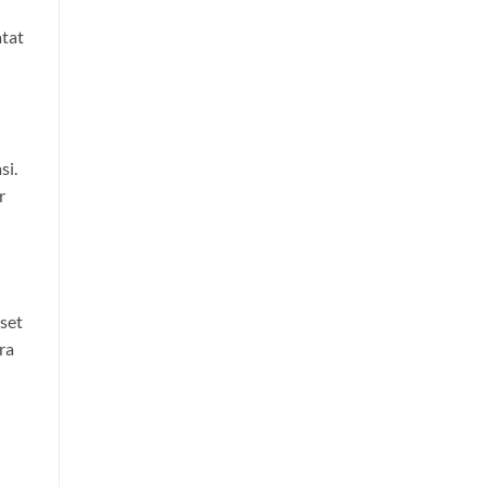
atat
si.
r
aset
ra