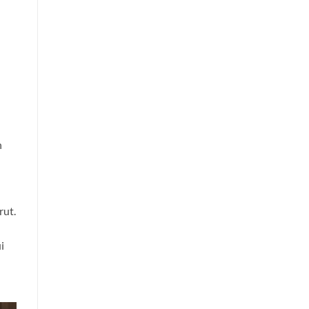
n
rut.
i