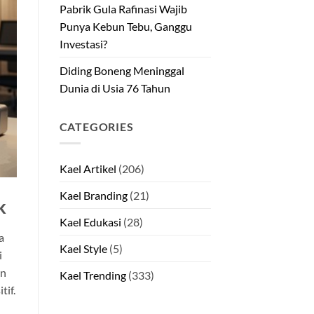
Pabrik Gula Rafinasi Wajib
Punya Kebun Tebu, Ganggu
Investasi?
Diding Boneng Meninggal
Dunia di Usia 76 Tahun
CATEGORIES
Kael Artikel
(206)
Kael Branding
(21)
k
Kael Edukasi
(28)
a
Kael Style
(5)
i
an
Kael Trending
(333)
tif.