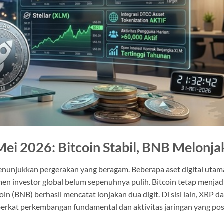
ei 2026: Bitcoin Stabil, BNB Melonja
nunjukkan pergerakan yang beragam. Beberapa aset digital utam
n investor global belum sepenuhnya pulih. Bitcoin tetap menjad
n (BNB) berhasil mencatat lonjakan dua digit. Di sisi lain, XRP d
berkat perkembangan fundamental dan aktivitas jaringan yang posi