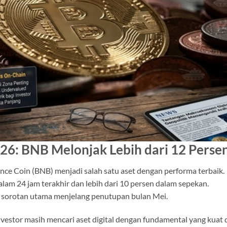
026: BNB Melonjak Lebih dari 12 Perse
nance Coin (BNB) menjadi salah satu aset dengan performa terbaik.
lam 24 jam terakhir dan lebih dari 10 persen dalam sepekan.
 sorotan utama menjelang penutupan bulan Mei.
stor masih mencari aset digital dengan fundamental yang kuat 