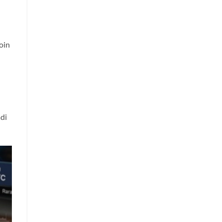
oin
di