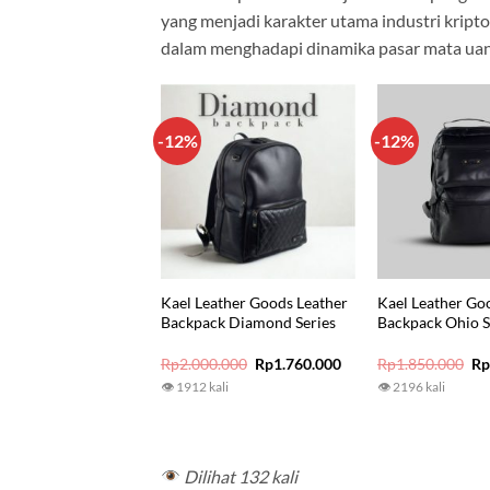
yang menjadi karakter utama industri kripto
dalam menghadapi dinamika pasar mata uang
-12%
-12%
Kael Leather Goods Leather
Kael Leather Go
Backpack Diamond Series
Backpack Ohio S
Original
Current
Or
Rp
2.000.000
Rp
1.760.000
Rp
1.850.000
R
price
price
pr
👁 1912 kali
👁 2196 kali
was:
is:
wa
Rp2.000.000.
Rp1.760.000.
Rp
Dilihat 132 kali