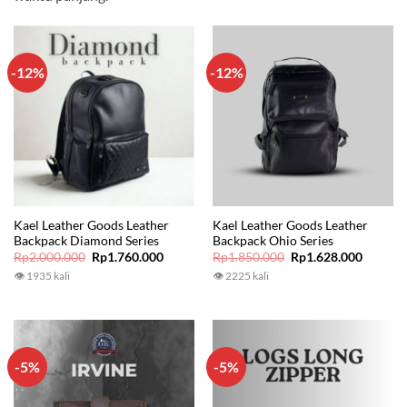
-12%
-12%
Kael Leather Goods Leather
Kael Leather Goods Leather
Backpack Diamond Series
Backpack Ohio Series
Original
Current
Original
Current
Rp
2.000.000
Rp
1.760.000
Rp
1.850.000
Rp
1.628.000
price
price
price
price
👁 1935 kali
👁 2225 kali
was:
is:
was:
is:
Rp2.000.000.
Rp1.760.000.
Rp1.850.000.
Rp1.628
-5%
-5%