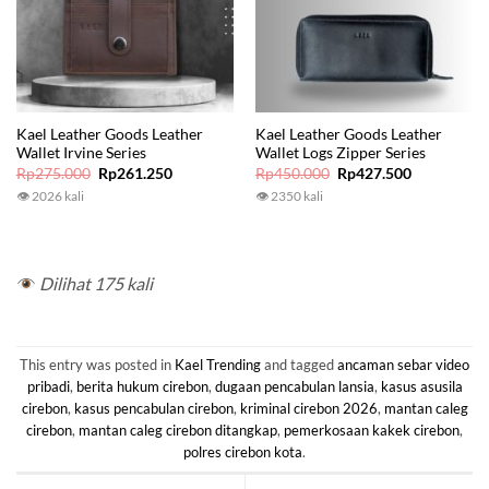
Kael Leather Goods Leather
Kael Leather Goods Leather
Wallet Irvine Series
Wallet Logs Zipper Series
Original
Current
Original
Current
Rp
275.000
Rp
261.250
Rp
450.000
Rp
427.500
price
price
price
price
👁 2026 kali
👁 2350 kali
was:
is:
was:
is:
Rp275.000.
Rp261.250.
Rp450.000.
Rp427.500.
Dilihat 175 kali
This entry was posted in
Kael Trending
and tagged
ancaman sebar video
pribadi
,
berita hukum cirebon
,
dugaan pencabulan lansia
,
kasus asusila
cirebon
,
kasus pencabulan cirebon
,
kriminal cirebon 2026
,
mantan caleg
cirebon
,
mantan caleg cirebon ditangkap
,
pemerkosaan kakek cirebon
,
polres cirebon kota
.