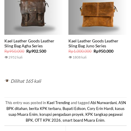
Kael Leather Goods Leather
Kael Leather Goods Leather
Sling Bag Agha Series
Sling Bag Juno Series
Original
Current
Original
Current
Rp
950.000
Rp
902.500
Rp
1.000.000
Rp
950.000
price
price
price
price
👁 2952 kali
👁 1808 kali
was:
is:
was:
is:
Rp950.000.
Rp902.500.
Rp1.000.000.
Rp950.00
Dilihat 165 kali
This entry was posted in
Kael Trending
and tagged
Abi Nurwardani
,
ASN
BPK ditahan
,
berita KPK terbaru
,
Bupati Edison
,
Cory Erin Hardi
,
kasus
suap Muara Enim
,
korupsi pengadaan proyek
,
KPK tangkap pegawai
BPK
,
OTT KPK 2026
,
smart board Muara Enim
.