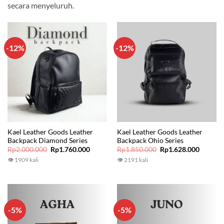
secara menyeluruh.
-12%
-12%
Kael Leather Goods Leather
Kael Leather Goods Leather
Backpack Diamond Series
Backpack Ohio Series
Original
Current
Original
Current
Rp
2.000.000
Rp
1.760.000
Rp
1.850.000
Rp
1.628.000
price
price
price
price
👁 1909 kali
👁 2191 kali
was:
is:
was:
is:
Rp2.000.000.
Rp1.760.000.
Rp1.850.000.
Rp1.628
-5%
-5%