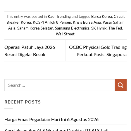
This entry was posted in
Kael Trending
and tagged
Bursa Korea
,
Circuit
Breaker Korea
,
KOSPI Anjlok 8 Persen
,
Krisis Bursa Asia
,
Pasar Saham
Asia
,
Saham Korea Selatan
,
Samsung Electronics
,
SK Hynix
,
The Fed
,
Wall Street
.
Operasi Patuh Jaya 2026
OCBC Physical Gold Trading
Resmi Digelar Besok
Perkuat Posisi Singapura
RECENT POSTS
Harga Emas Pegadaian Hari Ini 6 Agustus 2026
Kecelakaan Bus ALS Muratara: Direktur PT ALS Jadi