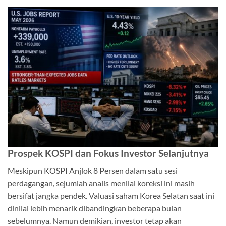
Prospek KOSPI dan Fokus Investor Selanjutnya
Meskipun KOSPI Anjlok 8 Persen dalam satu sesi
perdagangan, sejumlah analis menilai koreksi ini masih
bersifat jangka pendek. Valuasi saham Korea Selatan saat ini
dinilai lebih menarik dibandingkan beberapa bulan
sebelumnya. Namun demikian, investor tetap akan