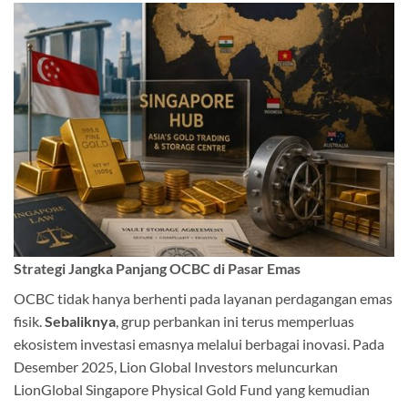
Strategi Jangka Panjang OCBC di Pasar Emas
OCBC tidak hanya berhenti pada layanan perdagangan emas
fisik.
Sebaliknya
, grup perbankan ini terus memperluas
ekosistem investasi emasnya melalui berbagai inovasi. Pada
Desember 2025, Lion Global Investors meluncurkan
LionGlobal Singapore Physical Gold Fund yang kemudian