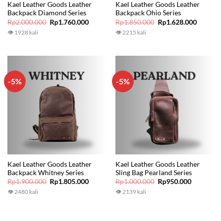
Kael Leather Goods Leather
Kael Leather Goods Leather
Backpack Diamond Series
Backpack Ohio Series
Original
Current
Original
Current
Rp
2.000.000
Rp
1.760.000
Rp
1.850.000
Rp
1.628.000
price
price
price
price
👁 1928 kali
👁 2215 kali
was:
is:
was:
is:
Rp2.000.000.
Rp1.760.000.
Rp1.850.000.
Rp1.628
-5%
-5%
Kael Leather Goods Leather
Kael Leather Goods Leather
Backpack Whitney Series
Sling Bag Pearland Series
Original
Current
Original
Current
Rp
1.900.000
Rp
1.805.000
Rp
1.000.000
Rp
950.000
price
price
price
price
👁 2480 kali
👁 2139 kali
was:
is:
was:
is:
Rp1.900.000.
Rp1.805.000.
Rp1.000.000.
Rp950.00