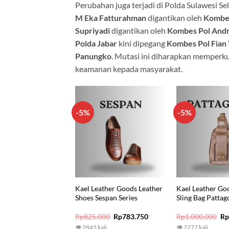
Perubahan juga terjadi di Polda Sulawesi Sel
M Eka Fatturahman
digantikan oleh
Kombes
Supriyadi
digantikan oleh
Kombes Pol Andri
Polda Jabar
kini dipegang
Kombes Pol Fian
Panungko
. Mutasi ini diharapkan memperku
keamanan kepada masyarakat.
-5%
-5%
Kael Leather Goods Leather
Kael Leather Go
Shoes Sespan Series
Sling Bag Pattag
Original
Current
Or
Rp
825.000
Rp
783.750
Rp
1.000.000
R
price
price
pr
👁 2845 kali
👁 2277 kali