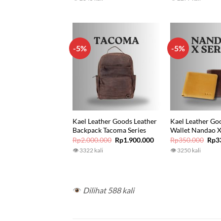
was:
is:
wa
Rp825.000.
Rp783.750.
Rp
-5%
-5%
Kael Leather Goods Leather
Kael Leather Go
Backpack Tacoma Series
Wallet Nandao X
Original
Current
Orig
Rp
2.000.000
Rp
1.900.000
Rp
350.000
Rp
3
price
price
pric
👁 3322 kali
👁 3250 kali
was:
is:
was:
Rp2.000.000.
Rp1.900.000.
Rp35
Dilihat 588 kali