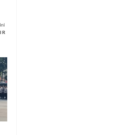
ini
l R