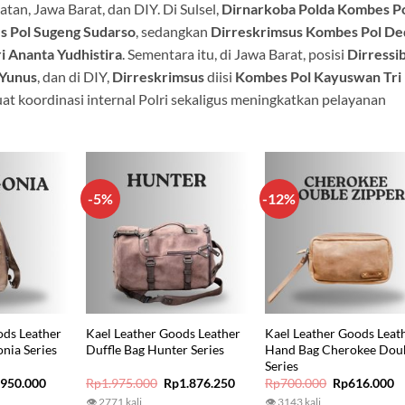
atan, Jawa Barat, dan DIY. Di Sulsel,
Dirnarkoba Polda Kombes P
 Pol Sugeng Sudarso
, sedangkan
Dirreskrimsus Kombes Pol De
 Ananta Yudhistira
. Sementara itu, di Jawa Barat, posisi
Dirressi
 Yunus
, dan di DIY,
Dirreskrimsus
diisi
Kombes Pol Kayuswan Tri
at koordinasi internal Polri sekaligus meningkatkan pelayanan
-5%
-12%
ods Leather
Kael Leather Goods Leather
Kael Leather Goods Leat
onia Series
Duffle Bag Hunter Series
Hand Bag Cherokee Dou
Series
iginal
Current
Original
Current
Original
C
p
950.000
Rp
1.975.000
Rp
1.876.250
Rp
700.000
Rp
616.000
ice
price
price
price
price
p
👁 2771 kali
👁 3143 kali