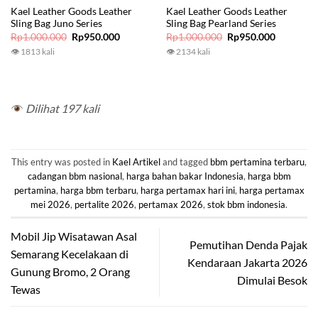
Kael Leather Goods Leather
Kael Leather Goods Leather
Sling Bag Juno Series
Sling Bag Pearland Series
Original
Current
Original
Current
Rp
1.000.000
Rp
950.000
Rp
1.000.000
Rp
950.000
price
price
price
price
👁 1813 kali
👁 2134 kali
was:
is:
was:
is:
Rp1.000.000.
Rp950.000.
Rp1.000.000.
Rp950.00
Dilihat 197 kali
This entry was posted in
Kael Artikel
and tagged
bbm pertamina terbaru
,
cadangan bbm nasional
,
harga bahan bakar Indonesia
,
harga bbm
pertamina
,
harga bbm terbaru
,
harga pertamax hari ini
,
harga pertamax
mei 2026
,
pertalite 2026
,
pertamax 2026
,
stok bbm indonesia
.
Mobil Jip Wisatawan Asal
Pemutihan Denda Pajak
Semarang Kecelakaan di
Kendaraan Jakarta 2026
Gunung Bromo, 2 Orang
Dimulai Besok
Tewas