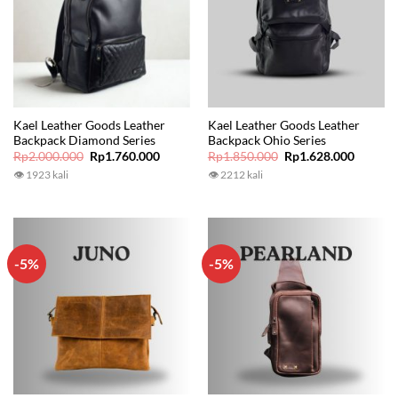
Kael Leather Goods Leather
Kael Leather Goods Leather
Backpack Diamond Series
Backpack Ohio Series
Original
Current
Original
Current
Rp
2.000.000
Rp
1.760.000
Rp
1.850.000
Rp
1.628.000
price
price
price
price
👁 1923 kali
👁 2212 kali
was:
is:
was:
is:
Rp2.000.000.
Rp1.760.000.
Rp1.850.000.
Rp1.628
-5%
-5%