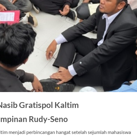
asib Gratispol Kaltim
impinan Rudy-Seno
ltim menjadi perbincangan hangat setelah sejumlah mahasiswa