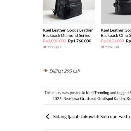
Kael Leather Goods Leather
Kael Leather Go
Backpack Diamond Series
Backpack Ohio S
Original
Current
Or
Rp
2.000.000
Rp
1.760.000
Rp
1.850.000
R
price
price
pr
👁 1912 kali
👁 2196 kali
was:
is:
wa
Rp2.000.000.
Rp1.760.000.
Rp
Dilihat 295 kali
This entry was posted in
Kael Trending
and tagged
2026
,
Beasiswa Gratispol
,
Gratispol Kaltim
,
Ke
Sidang Ijazah Jokowi di Solo dan Fakt