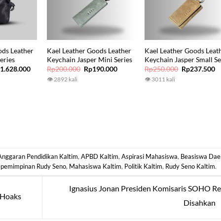
ods Leather
Kael Leather Goods Leather
Kael Leather Goods Leat
eries
Keychain Jasper Mini Series
Keychain Jasper Small Se
iginal
Current
Original
Current
Original
C
p
1.628.000
Rp
200.000
Rp
190.000
Rp
250.000
Rp
237.500
ice
price
price
price
price
p
👁 2892 kali
👁 3011 kali
s:
is:
was:
is:
was:
is
1.850.000.
Rp1.628.000.
Rp200.000.
Rp190.000.
Rp250.000.
R
Anggaran Pendidikan Kaltim
,
APBD Kaltim
,
Aspirasi Mahasiswa
,
Beasiswa Dae
pemimpinan Rudy Seno
,
Mahasiswa Kaltim
,
Politik Kaltim
,
Rudy Seno Kaltim
.
Ignasius Jonan Presiden Komisaris SOHO R
a Hoaks
Disahkan