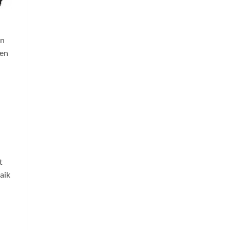
an
men
t
aik