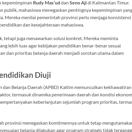
p kepemimpinan
Rudy Mas’ud
dan
Seno Aji
di
Kalimantan Timur
.
an publik, mahasiswa menegaskan pentingnya kepemimpinan yan
a. Mereka menilai pemerintah provinsi perlu menjaga konsistensi
 pendidikan dan kesejahteraan mahasiswa.
, tetapi juga menawarkan solusi konkret. Mereka meminta
ng lebih luas agar kebijakan pendidikan benar-benar sesuai
an dan prioritas belanja daerah menjadi sorotan utama dalam
ndidikan Diuji
tan dan Belanja Daerah (APBD) Kaltim memunculkan kekhawatiran
i faktor, termasuk dinamika penerimaan daerah dan kondisi ekonom
 mempertanyakan keberlanjutan sejumlah program prioritas, terma
ntah provinsi menegaskan komitmennya untuk tetap mengutamaka
nyesuaian belanja dilakukan agar program strategis tidak tergangg