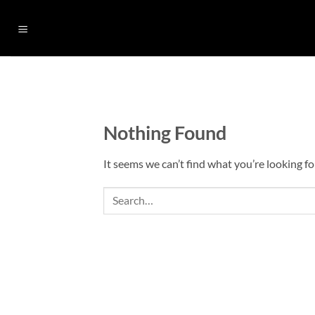
Skip
to
content
Nothing Found
It seems we can’t find what you’re looking fo