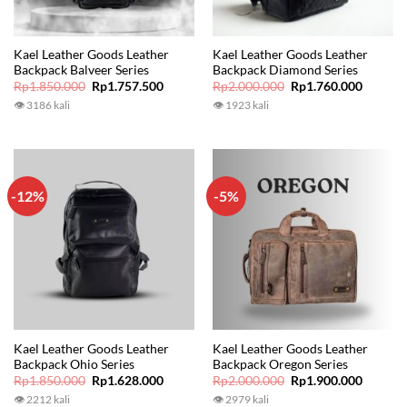
Kael Leather Goods Leather
Kael Leather Goods Leather
Backpack Balveer Series
Backpack Diamond Series
Original
Current
Original
Current
Rp
1.850.000
Rp
1.757.500
Rp
2.000.000
Rp
1.760.000
price
price
price
price
👁 3186 kali
👁 1923 kali
was:
is:
was:
is:
Rp1.850.000.
Rp1.757.500.
Rp2.000.000.
Rp1.760
-12%
-5%
Kael Leather Goods Leather
Kael Leather Goods Leather
Backpack Ohio Series
Backpack Oregon Series
Original
Current
Original
Current
Rp
1.850.000
Rp
1.628.000
Rp
2.000.000
Rp
1.900.000
price
price
price
price
👁 2212 kali
👁 2979 kali
was:
is:
was:
is: