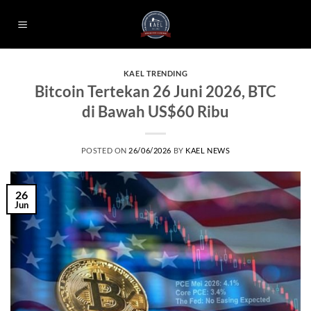
Skip
to
content
KAEL TRENDING
Bitcoin Tertekan 26 Juni 2026, BTC
di Bawah US$60 Ribu
POSTED ON
26/06/2026
BY
KAEL NEWS
26
Jun