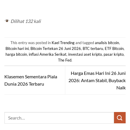
Rp1.850.000.
Rp1.628.000.
Rp2.000.000.
Rp1.900
Dilihat 132 kali
This entry was posted in
Kael Trending
and tagged
analisis bitcoin
,
Bitcoin hari ini
,
Bitcoin Tertekan 26 Juni 2026
,
BTC terbaru
,
ETF Bitcoin
,
harga bitcoin
,
inflasi Amerika Serikat
,
investasi aset kripto
,
pasar kripto
,
The Fed
.
Harga Emas Hari Ini 26 Juni
Klasemen Sementara Piala
2026: Antam Stabil, Buyback
Dunia 2026 Terbaru
Naik