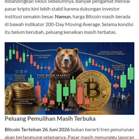
dibandingkan siklus sebelumnya. Banyak pengamat menilai
pasar kripto kini lebih stabil karena dukungan investor
institusi semakin besar.
Namun
, harga Bitcoin masih berada
di bawah indikator 200-Day Moving Average. Selama kondisi
itu belum berubah, peluang kenaikan masih terbatas.
Peluang Pemulihan Masih Terbuka
Bitcoin Tertekan 26 Juni 2026
bukan berarti tren penurunan
akan berlangsung selamanya. Pasar masih menunggu laporan