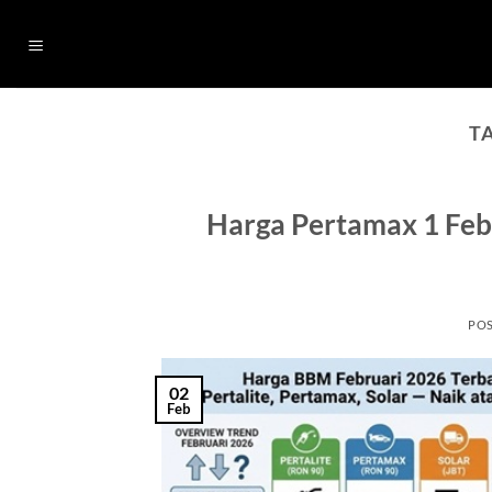
Skip
to
content
T
Harga Pertamax 1 Feb
PO
02
Feb