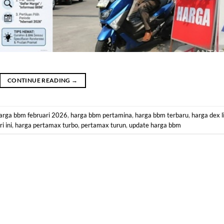
CONTINUE READING
→
arga bbm februari 2026
,
harga bbm pertamina
,
harga bbm terbaru
,
harga dex l
i ini
,
harga pertamax turbo
,
pertamax turun
,
update harga bbm