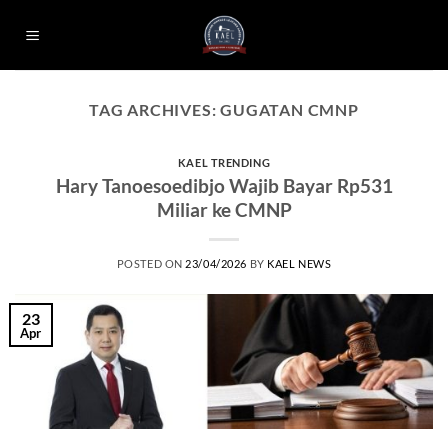
Skip
to
content
TAG ARCHIVES:
GUGATAN CMNP
KAEL TRENDING
Hary Tanoesoedibjo Wajib Bayar Rp531
Miliar ke CMNP
POSTED ON
23/04/2026
BY
KAEL NEWS
23
Apr