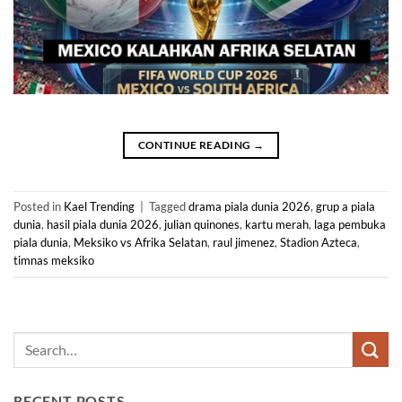
CONTINUE READING
→
Posted in
Kael Trending
|
Tagged
drama piala dunia 2026
,
grup a piala
dunia
,
hasil piala dunia 2026
,
julian quinones
,
kartu merah
,
laga pembuka
piala dunia
,
Meksiko vs Afrika Selatan
,
raul jimenez
,
Stadion Azteca
,
timnas meksiko
RECENT POSTS