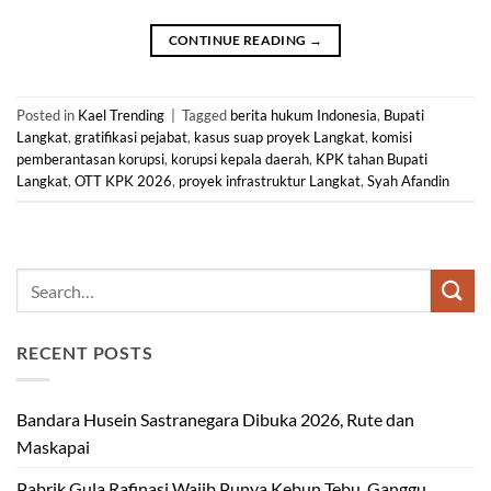
CONTINUE READING
→
Posted in
Kael Trending
|
Tagged
berita hukum Indonesia
,
Bupati
Langkat
,
gratifikasi pejabat
,
kasus suap proyek Langkat
,
komisi
pemberantasan korupsi
,
korupsi kepala daerah
,
KPK tahan Bupati
Langkat
,
OTT KPK 2026
,
proyek infrastruktur Langkat
,
Syah Afandin
RECENT POSTS
Bandara Husein Sastranegara Dibuka 2026, Rute dan
Maskapai
Pabrik Gula Rafinasi Wajib Punya Kebun Tebu, Ganggu