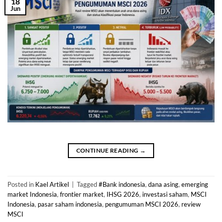
18
Jun
CONTINUE READING
→
Posted in
Kael Artikel
|
Tagged
#Bank indonesia
,
dana asing
,
emerging
market Indonesia
,
frontier market
,
IHSG 2026
,
investasi saham
,
MSCI
Indonesia
,
pasar saham indonesia
,
pengumuman MSCI 2026
,
review
MSCI