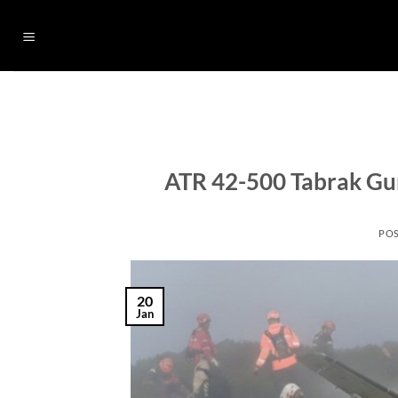
Skip
to
content
ATR 42-500 Tabrak Gu
PO
20
Jan