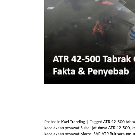
Posted in
Kael Trending
|
Tagged
ATR 42-500 tabra
kecelakaan pesawat Sulsel
,
jatuhnya ATR 42-500
,
k
kecelakaan pesawat Maros
,
SAR ATR Bulusaraung
,
u