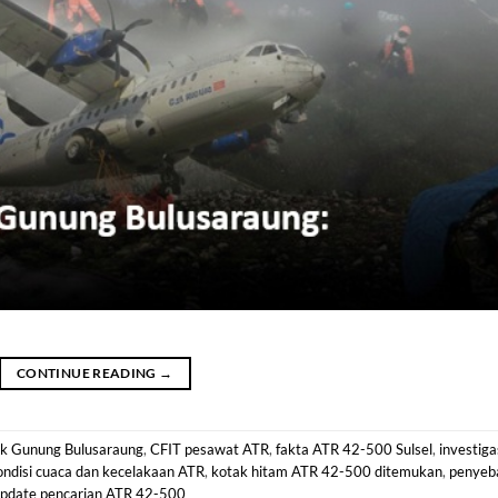
CONTINUE READING
→
k Gunung Bulusaraung
,
CFIT pesawat ATR
,
fakta ATR 42-500 Sulsel
,
investiga
ondisi cuaca dan kecelakaan ATR
,
kotak hitam ATR 42-500 ditemukan
,
penyeb
pdate pencarian ATR 42-500