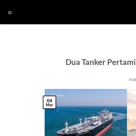
Skip
to
content
Dua Tanker Pertami
PO
04
Mar