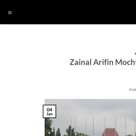
Skip
to
content
Zainal Arifin Moc
PO
04
Jan