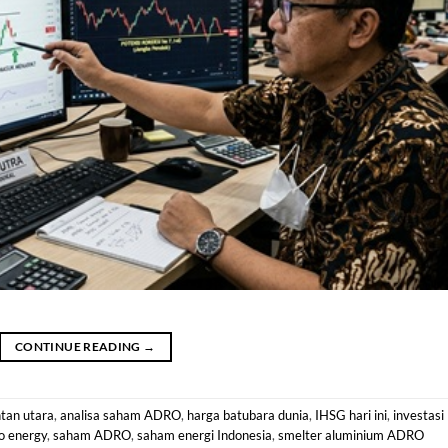
CONTINUE READING
→
tan utara
,
analisa saham ADRO
,
harga batubara dunia
,
IHSG hari ini
,
investasi
o energy
,
saham ADRO
,
saham energi Indonesia
,
smelter aluminium ADRO