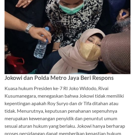
Jokowi dan Polda Metro Jaya Beri Respons
Kuasa hukum Presiden ke-7 RI Joko Widodo, Rivai
Kusumanegara, menegaskan bahwa Jokowi tidak memiliki
kepentingan apakah Roy Suryo dan dr Tifa ditahan atau
tidak. Menurutnya, keputusan penahanan sepenuhnya
merupakan kewenangan penyidik dan penuntut umum
sesuai aturan hukum yang berlaku. Jokowi hanya berharap
proses persidangan dapat memberikan kepastian hukum