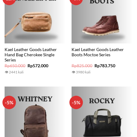
Kael Leather Goods Leather
Kael Leather Goods Leather
Hand Bag Cherokee Single
Boots Moctoe Series
Series
Original
Current
Original
Current
Rp
650.000
Rp
572.000
Rp
825.000
Rp
783.750
price
price
price
price
👁 2441 kali
👁 3980 kali
was:
is:
was:
is:
Rp650.000.
Rp572.000.
Rp825.000.
Rp783.750.
-5%
-5%