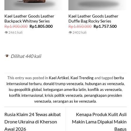
Kael Leather Goods Leather
Kael Leather Goods Leather
Backpack Whitney Series
Duffle Bag Rocky Series
Original
Current
Original
Current
Rp
1.900.000
Rp
1.805.000
Rp
1.850.000
Rp
1.757.500
price
price
price
price
👁 2461 kali
👁 2402 kali
was:
is:
was:
is:
Rp1.900.000.
Rp1.805.000.
Rp1.850.000.
Rp1.757
Dilihat 440 kali
This entry was posted in
Kael Artikel
,
Kael Trending
and tagged
berita
internasional terbaru
,
donald trump venezuela
,
hubungan as venezuela
,
isu geopolitik global
,
ketegangan amerika latin
,
konflik as venezuela
,
konflik internasional
,
krisis politik venezuela
,
penangkapan presiden
venezuela
,
serangan as ke venezuela
.
Rusia Klaim 24 Tewas akibat
Kenapa Produk Kulit Asli
Drone Ukraina di Kherson
Makin Lama Dipakai Makin
Awal 2026
Bagus